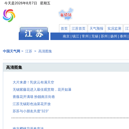
今天是
2026年8月7日
星期五
首页
江苏首页
天气预报
实况监测
江
南京
|
镇江
|
常州
|
无锡
|
苏州
|
扬州
|
泰州
|
中国天气网
>
江苏
>
高清图集
高清图集
大片来袭！乳状云布满天空
无锡紫藤花进入最佳观赏期，花开如瀑
蔷薇花开满墙 扮靓南京街巷
江苏无锡彩色油菜花开放
苏苏与小朋友共度“323”
南京樱桃花开春意浓