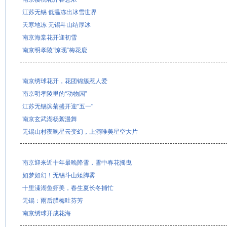
江苏无锡 低温冻出冰雪世界
天寒地冻 无锡斗山结厚冰
南京海棠花开迎初雪
南京明孝陵“惊现”梅花鹿
南京绣球花开，花团锦簇惹人爱
南京明孝陵里的“动物园”
江苏无锡滨菊盛开迎"五一"
南京玄武湖杨絮漫舞
无锡山村夜晚星云变幻，上演唯美星空大片
南京迎来近十年最晚降雪，雪中春花摇曳
如梦如幻！无锡斗山矮脚雾
十里溱湖鱼虾美，春生夏长冬捕忙
无锡：雨后腊梅吐芬芳
南京绣球开成花海