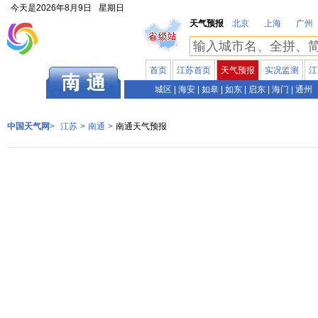
今天是
2026年8月9日
星期日
天气预报
北京
上海
广州
首页
江苏首页
天气预报
实况监测
江
江苏
城区
|
海安
|
如皋
|
如东
|
启东
|
海门
|
通州
中国天气网
>
江苏
>
南通
>
南通天气预报