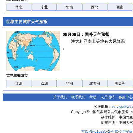
华北
东北
华南
西北
西南
世界主要城市天气预报
08月08日：国外天气预报
澳大利亚南非等地有大风降温
。
世界主要城市
亚洲
欧洲
非洲
北美洲
南美洲
关于我们
-
联系我们
-
帮助
-
人员招聘
-
客服中心
客服邮箱：
service@wea
Copyright©中国气象局公共气象服务中心 All
制作维护：中国气象
郑重声明：中国天气
京ICP证010385-2号
京公网安备11