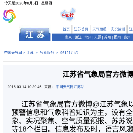
今天是
2026年8月6日
星期四
首页
江苏首页
天气预报
实况监测
江
南京
|
镇江
|
常州
|
无锡
|
苏州
|
扬州
|
泰州
|
中国天气网
>
江苏
>
气象服务
>
96121介绍
江苏省气象局官方微
2016-03-14 10:39:46 来源：
中国天气网江苏站
江苏省气象局官方微博@江苏气象
预警信息和气象科普知识为主，设有全
象、实况聚焦、空气质量预报、苏苏说
等18个栏目。信息发布及时，语言风趣幽默