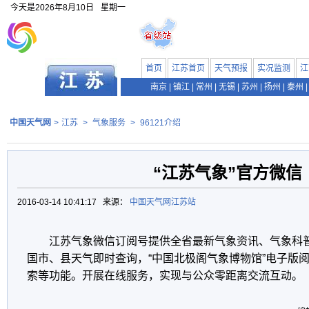
今天是
2026年8月10日
星期一
首页
江苏首页
天气预报
实况监测
江
南京
|
镇江
|
常州
|
无锡
|
苏州
|
扬州
|
泰州
|
中国天气网
>
江苏
>
气象服务
>
96121介绍
“江苏气象”官方微信
2016-03-14 10:41:17 来源：
中国天气网江苏站
江苏气象微信订阅号提供全省最新气象资讯、气象科
国市、县天气即时查询，“中国北极阁气象博物馆”电子版
索等功能。开展在线服务，实现与公众零距离交流互动。