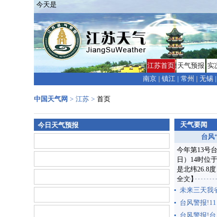
今天是
江苏首页
天气预报
实
南京
|
镇江
|
常州
|
无锡
|
中国天气网
>
江苏
>
首页
天气要闻
今日天气预报
台风
今年第13号
日）14时位
是北纬26.8
全文
】
未来三天我