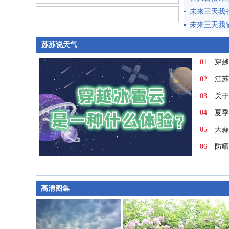
苏苏说天气
01
穿越
02
江苏
03
关于
04
夏季
05
大蒜
06
防晒
高清图集