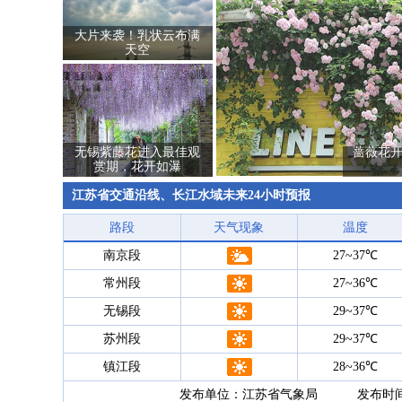
大片来袭！乳状云布满
天空
无锡紫藤花进入最佳观
蔷薇花开
赏期，花开如瀑
江苏省交通沿线、长江水域未来24小时预报
路段
天气现象
温度
南京段
27~37℃
常州段
27~36℃
无锡段
29~37℃
苏州段
29~37℃
镇江段
28~36℃
发布单位：江苏省气象局 发布时间：2020-