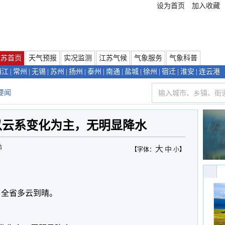
设为首页
加入收藏
江苏首页
天气预报
实况监测
江苏气候
气象服务
气象科普
镇江
|
常州
|
无锡
|
苏州
|
扬州
|
泰州
|
南通
|
盐城
|
徐州
|
宿迁
|
淮安
|
连云港
要闻
以云系变化为主，无明显降水
站
大
中
【字体：
小
】
，全省多云到晴。