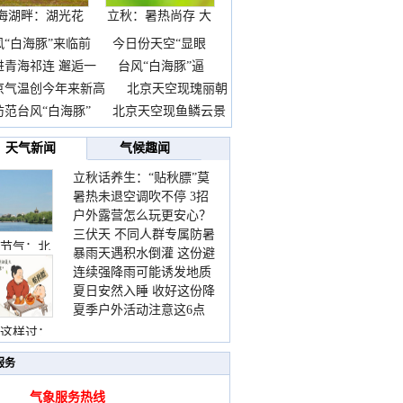
海湖畔：湖光花
立秋：暑热尚存 大
海长
自
风“白海豚”来临前
今日份天空“显眼
进青海祁连 邂逅一
台风“白海豚”逼
京气温创今年来新高
北京天空现瑰丽朝
防范台风“白海豚”
北京天空现鱼鳞云景
天气新闻
气候趣闻
立秋话养生：“贴秋膘”莫
暑热未退空调吹不停 3招
着急 先清暑再防燥
户外露营怎么玩更安心？
护住肩颈不酸痛
三伏天 不同人群专属防暑
这份攻略请收好
节气：北
暴雨天遇积水倒灌 这份避
要点请收好
连续强降雨可能诱发地质
险提示请收好
夏日安然入睡 收好这份降
灾害 这些前兆要知道
夏季户外活动注意这6点
温小贴士
防暑健身两不误
这样过：
服务
气象服务热线